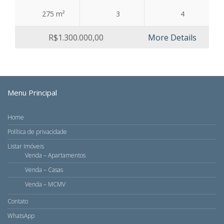
275 m²
3
4
R$1.300.000,00
More Details
Menu Principal
Home
Política de privacidade
Listar Imóveis
Venda – Apartamentos
Venda – Casas
Venda – MCMV
Contato
WhatsApp