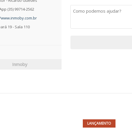
tor - Ricardo Guedes
pp (35) 99714-2562
//www.inmoby.com.br
ará 19 - Sala 110
Inmoby
LANÇAMENTO