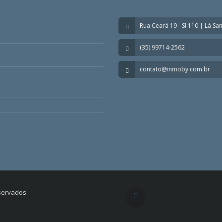
Rua Ceará 19 - Sl 110 | Lá Sa
(35) 99714-2562
contato@inmoby.com.br
eservados.