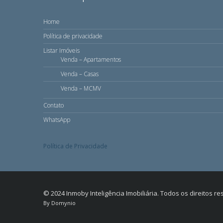
Home
Política de privacidade
Listar Imóveis
Venda – Apartamentos
Venda – Casas
Venda – MCMV
Contato
WhatsApp
Política de Privacidade
© 2024 Inmoby Inteligência Imobiliária. Todos os direitos r
By Domynio