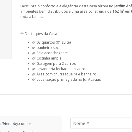
Descubra o conforto e a elegância desta casa térrea no
Jardim Acá
ambientes bem distribuídos e uma área construída de
162 m²
em 
toda a família.
🌸 Destaques da Casa
🌿 03 quartos (01 suíte)
🌿 banheiro social
🌿 Sala aconchegante
🌿 Cozinha ampla
🌿 Garagem para 2 carros
🌿 Lavanderia fechada em vidro
🌿 Área com churrasqueira e banheiro
🌿 Localização privilegiada no Jd. Acácias
to@inmoby.com.br