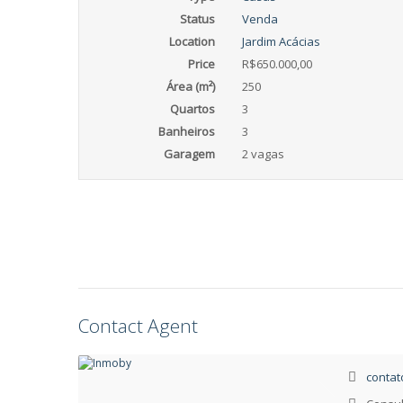
Status
Venda
Location
Jardim Acácias
Price
R$650.000,00
Área (m²)
250
Quartos
3
Banheiros
3
Garagem
2 vagas
Contact Agent
conta