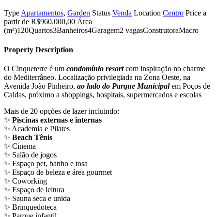
Type
Apartamentos
,
Garden
Status
Venda
Location
Centro
Price
a
partir de
R$960.000,00
Área
(m²)
120
Quartos
3
Banheiros
4
Garagem
2 vagas
Construtora
Macro
Property Description
O Cinqueterre é um
condomínio resort
com inspiração no charme
do Mediterrâneo. Localização privilegiada na Zona Oeste, na
Avenida João Pinheiro,
ao lado do Parque Municipal
em Poços de
Caldas, próximo a shoppings, hospitais, supermercados e escolas
Mais de 20 opções de lazer incluindo:
✨
Piscinas externas e internas
✨ Academia e Pilates
✨
Beach Tênis
✨ Cinema
✨ Salão de jogos
✨ Espaço pet, banho e tosa
✨ Espaço de beleza e área gourmet
✨ Coworking
✨ Espaço de leitura
✨ Sauna seca e unida
✨ Brinquedoteca
✨ Parque infantil