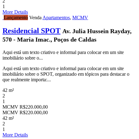
2
1
More Details
Lançamento
Venda
Apartamentos
,
MCMV
Residencial SPOT
Av. Julia Hussein Rayday,
570 - Maria Imac., Poços de Caldas
Aqui está um texto criativo e informal para colocar em um site
imobiliário sobre o...
Aqui está um texto criativo e informal para colocar em um site
imobiliário sobre o SPOT, organizado em tópicos para destacar o
que realmente importa:...
42 m²
2
1
MCMV
R$220.000,00
MCMV
R$220.000,00
42 m²
2
1
More Details