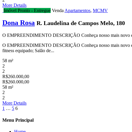
More Details
Imóvel Pronto - Entregue
Venda
Apartamentos
,
MCMV
Dona Rosa
R. Laudelina de Campos Melo, 180
O EMPREENDIMENTO DESCRIÇÃO Conheça nosso mais novo empreen
O EMPREENDIMENTO DESCRIÇÃO Conheça nosso mais novo empreendi
fitness equipado; Salão de...
58 m²
2
2
R$260.000,00
R$260.000,00
58 m²
2
2
More Details
1
…
5
6
Menu Principal
Home