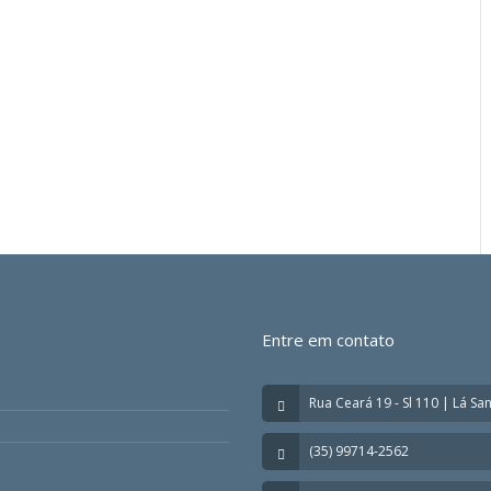
Entre em contato
Rua Ceará 19 - Sl 110 | Lá Sa
(35) 99714-2562