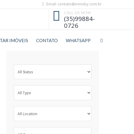
Email: contato@inmoby.com.br
CALL US NOW
(35)99884-
0726
STAR IMÓVEIS
CONTATO
WHATSAPP