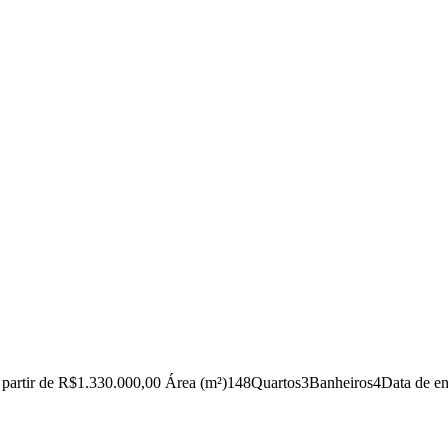
 partir de
R$1.330.000,00
Área (m²)
148
Quartos
3
Banheiros
4
Data de en