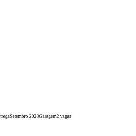
trega
Setembro 2028
Garagem
2 vagas