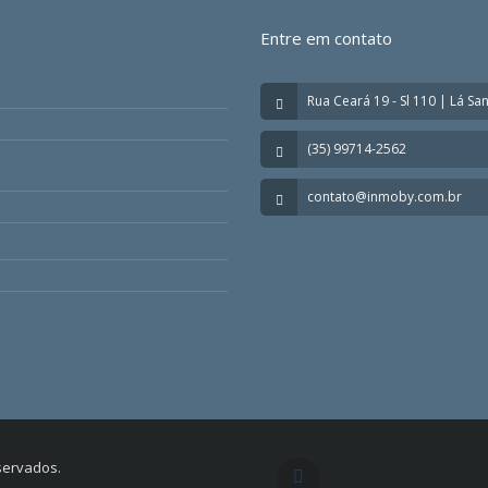
Entre em contato
Rua Ceará 19 - Sl 110 | Lá Sa
(35) 99714-2562
contato@inmoby.com.br
eservados.