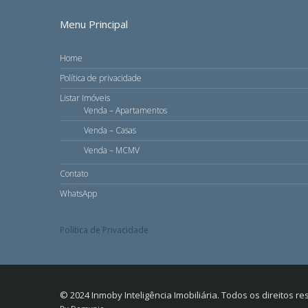
Menu Principal
Home
Política de privacidade
Listar Imóveis
Venda – Apartamentos
Venda – Casas
Venda – MCMV
Contato
WhatsApp
Política de Privacidade
© 2024 Inmoby Inteligência Imobiliária. Todos os direitos r