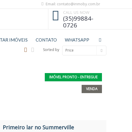
Email: contato@inmoby.com.br
CALL US NOW
(35)99884-
0726
STAR IMÓVEIS
CONTATO
WHATSAPP
Sorted by
Price
IMÓVEL PRONTO - ENTREGUE
VENDA
Primeiro lar no Summerville